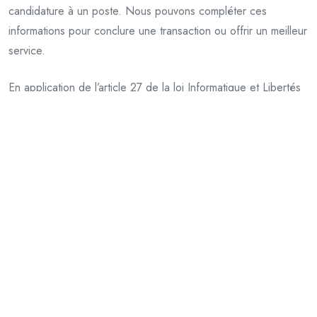
candidature à un poste. Nous pouvons compléter ces
informations pour conclure une transaction ou offrir un meilleur
service.
En application de l’article 27 de la loi Informatique et Libertés
en date du 6 janvier 1978, vous disposez d’un droit d’accès,
de rectification, de modification et de suppression des
données qui vous concernent. Toutes les données
informatiques vous concernant sont traitées de manière
strictement confidentielle. Vous pouvez exercer votre droit ci-
dessus exposé.
CNIL
Ce site est dispensé de déclaration auprès de la CNIL
Dispense n° 8 – Délibération n° 2010-229 du 10 juin 2010 dispensant de déclaration les
traitements automatisés de données à caractère personnel mis en œuvre par des
organismes à but non lucratif abrogeant et remplaçant la délibération n° 2006-130 du 9
mai 2006