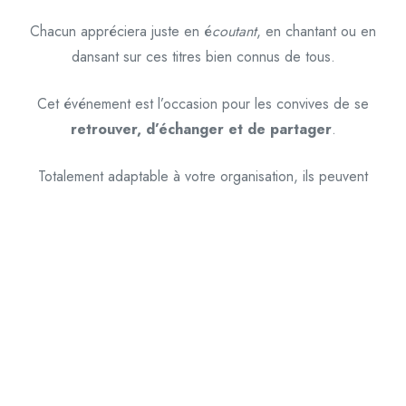
Chacun appréciera juste en é
cout
ant
, en chantant ou en
dansant sur ces titres bien connus de tous.
Cet événement est l’occasion pour les convives de se
retrouver, d’échanger et de partager
.
Totalement adaptable à votre organisation, ils peuvent
intervenir entre les plats lors d’un repas et pour rendre plus
convivial ces moments, ils jouent principalement autour des
tables. Un micro disponible permettra aux convivent de
chanter avec eux ou de raconter une annecdote!