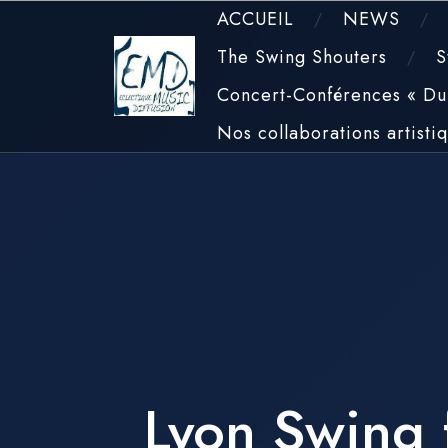
Skip
ACCUEIL
NEWS
to
The Swing Shouters
S
content
Concert-Conférences « Du 
Nos collaborations artisti
Lyon Swing f