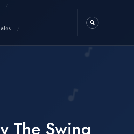
cales
z y The Swing