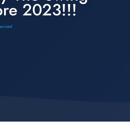
bre 2023!!!
orized